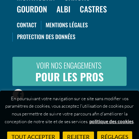
GOURDON
ALBI
CASTRES
CONTACT
MENTIONS LÉGALES
PROTECTION DES DONNÉES
VOIR NOS ENGAGEMENTS
POUR LES PROS
En poursuivant votre navigation sur ce site sans modifier vos
paramètres de cookies, vous acceptez l'utilisation de cookies pour
nous permettre de suivre votre parcours afin d'améliorer la
conception de notre site et de ses services.
politique des cookies
.
TOUT ACCEPTER
REJETER
RÉGLAGES