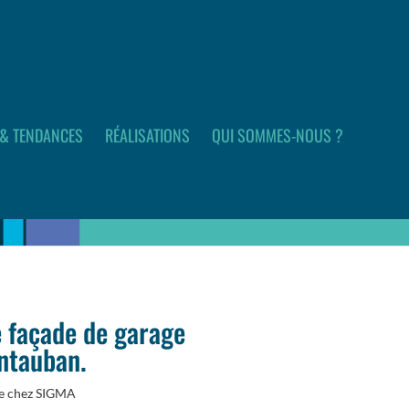
 & TENDANCES
RÉALISATIONS
QUI SOMMES-NOUS ?
 façade de garage
ntauban.
e chez SIGMA