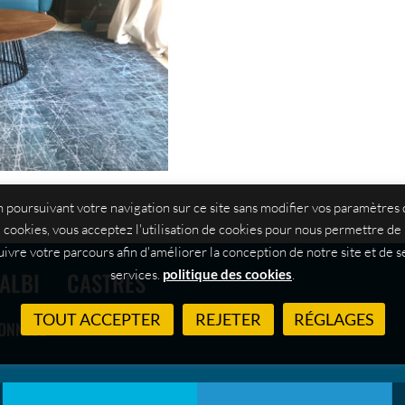
 poursuivant votre navigation sur ce site sans modifier vos paramètres
cookies, vous acceptez l'utilisation de cookies pour nous permettre de
uivre votre parcours afin d'améliorer la conception de notre site et de s
services.
politique des cookies
.
ALBI
CASTRES
TOUT ACCEPTER
REJETER
RÉGLAGES
DONNÉES